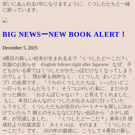
笑いにあふれる1年になりますように。くつしたたちと一緒
に願っています。
BIG NEWSーNEW BOOK ALERT！
December 5, 2025
4冊目の新しい絵本が生まれるまで『くつしたどーこだ？』
出版のお知らせ -English follows right after Japanese なぜ、子
どもがいる家ではくつしたがかたっぽだけなくなってしまう
のでしょう。 我が家も例外なく、《くつした まいごクラ
ブ》の会員です。 「うちのくつしたたちは、いったいどこ
へ行っちゃうんだろう？」 そうつぶやいた私に、まだ小さ
かった娘が、「おさんぽじゃない？」と答えてくれました。
もし、本当にみんなのくつしたがおさんぽに行っていた
ら？そして、くつしたたちが自分のパートナーを探しに出か
けていたら？ 娘とのそんななにげない会話から「さがし絵
本」が完成しました。 『くつしたどーこだ？』来年2月 偕
成社より出版決定！ タイトルは、そのまま 『くつしたど
ーこだ？』です。 2025年の最後に、こうして４冊目の新し