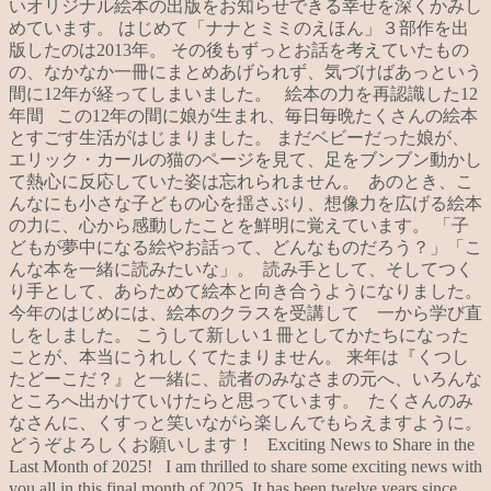
いオリジナル絵本の出版をお知らせできる幸せを深くかみし
めています。 はじめて「ナナとミミのえほん」３部作を出
版したのは2013年。 その後もずっとお話を考えていたもの
の、なかなか一冊にまとめあげられず、気づけばあっという
間に12年が経ってしまいました。 絵本の力を再認識した12
年間 この12年の間に娘が生まれ、毎日毎晩たくさんの絵本
とすごす生活がはじまりました。 まだベビーだった娘が、
エリック・カールの猫のページを見て、足をブンブン動かし
て熱心に反応していた姿は忘れられません。 あのとき、こ
んなにも小さな子どもの心を揺さぶり、想像力を広げる絵本
の力に、心から感動したことを鮮明に覚えています。 「子
どもが夢中になる絵やお話って、どんなものだろう？」「こ
んな本を一緒に読みたいな」。 読み手として、そしてつく
り手として、あらためて絵本と向き合うようになりました。
今年のはじめには、絵本のクラスを受講して 一から学び直
しをしました。 こうして新しい１冊としてかたちになった
ことが、本当にうれしくてたまりません。 来年は『くつし
たどーこだ？』と一緒に、読者のみなさまの元へ、いろんな
ところへ出かけていけたらと思っています。 たくさんのみ
なさんに、くすっと笑いながら楽しんでもらえますように。
どうぞよろしくお願いします！ Exciting News to Share in the
Last Month of 2025! I am thrilled to share some exciting news with
you all in this final month of 2025. It has been twelve years since